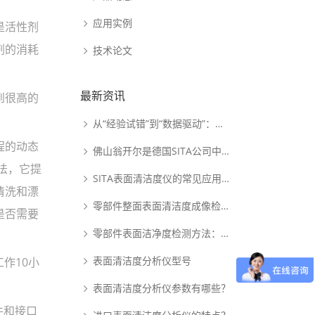
应用实例
是活性剂
剂的消耗
技术论文
最新资讯
到很高的
从“经验试错”到“数据驱动”：动态表面张力如何重塑PDLC涂布工艺逻辑
程的动态
佛山翁开尔是德国SITA公司中国核心代理商
法，它提
SITA表面清洁度仪的常见应用范围
清洗和漂
零部件整面表面清洁度成像检测系统：析塔SITA FluoVision Qube
是否需要
零部件表面洁净度检测方法：析塔清洁度检测仪
表面清洁度分析仪型号
作10小
表面清洁度分析仪参数有哪些？
件和接口