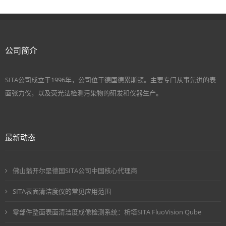
公司简介
SITA公司成立于1996年，公司位于德国德累斯顿。主要专门从事先进的表
面张力仪，以及荧光法检测污染物的研发和仪器生产。
最新动态
佛山翁开尔是德国SITA公司中国核心代理商
SITA表面清洁度仪的常见应用范围
零部件整面表面清洁度成像检测系统：析塔SITA FluoVision Qube