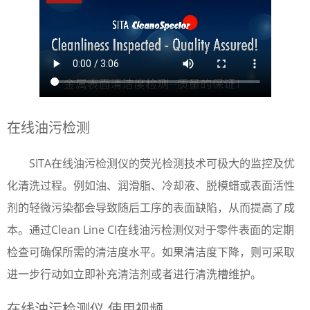
在线油污检测
SITA在线油污检测仪的荧光检测技术可极大的监控及优
化清洗过程。例如油、润滑脂、冷却液、脱模蜡或表面活性
剂的轻微污染都会导致随后工序的表面缺陷，从而提高了成
本。通过Clean Line CI在线油污检测仪对于零件表面的定期
检查可确保所需的清洁度水平。如果清洁度下降，则可采取
进一步行动如立即补充清洁剂或者进行清洗槽维护。
在线油污检测仪-使用视频