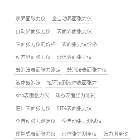
了解SITA
表界面张力仪
全自动界面张力仪
视频
自动界面张力仪
表面界面张力仪
表面张力仪的价格
表面张力仪价格
联系
动态界面张力仪
液体界面张力仪
鼓泡法表面张力测定
鼓泡法表面张力仪
液体鼓泡法
拉环法测液体表面张力
sita表面张力仪
动态表面张力测试
德国表面张力仪
SITA表面张力仪
全自动张力测定仪
全自动张力测试仪
便携式表面张力仪
液体张力测量仪
张力测量仪