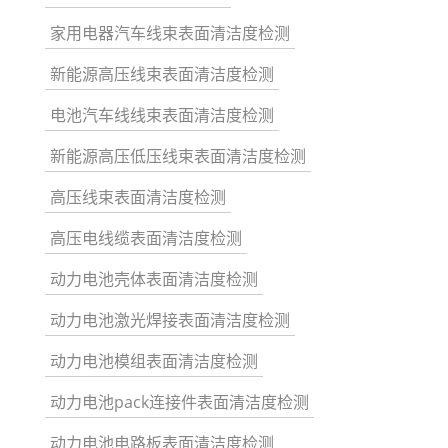
家用电器汽车线束表面清洁度检测
新能源高压线束表面清洁度检测
电池汽车线线束表面清洁度检测
新能源高压低压线束表面清洁度检测
高压线束表面清洁度检测
高压电线缆表面清洁度检测
动力电池壳体表面清洁度检测
动力电池激光焊接表面清洁度检测
动力电池模组表面清洁度检测
动力电池pack连接件表面清洁度检测
动力电池电路板表面清洁度检测