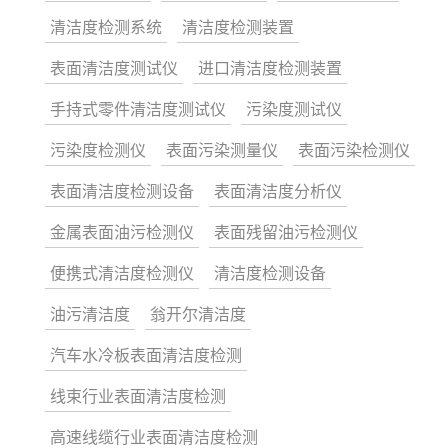
清洁度检测系统
清洁度检测装置
表面清洁度测试仪
进口清洁度检测装置
手持式零件清洁度测试仪
污染度测试仪
污染度检测仪
表面污染测量仪
表面污染检测仪
表面清洁度检测设备
表面清洁度分析仪
金属表面油污检测仪
表面残留油污检测仪
便携式清洁度检测仪
清洁度检测设备
油污清洁度
翁开尔清洁度
汽车水冷板表面清洁度检测
线束行业表面清洁度检测
高速线缆行业表面清洁度检测