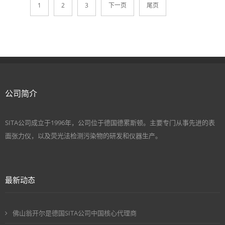
1
2
3
下一页
尾页
公司简介
SITA公司成立于1996年，公司位于德国德累斯顿。主要专门从事先进的表
面张力仪，以及荧光法检测污染物的研发和仪器生产。
最新动态
佛山翁开尔是德国SITA公司中国核心代理商