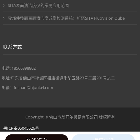
SITA表面清洁度仪的常见应用范围
零部件整面表面清洁度成像检测系统：析塔SITA FluoVision Qube
联系方式
电话: 18566398802
地址:广东省佛山市禅城区祖庙街道季华五路23号二层201号之二
邮箱：foshan@hjunkel.com
Copyright © 佛山市翁开尔贸易有限公司 版权所有
粤ICP备05045526号