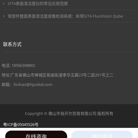
SITA表面清洁度仪的常见应用范围
零部件整面表面清洁度成像检测系统：析塔SITA FluoVision Qube
联系方式
电话: 18566398802
地址:广东省佛山市禅城区祖庙街道季华五路23号二层201号之二
邮箱：foshan@hjunkel.com
Copyright © 佛山市翁开尔贸易有限公司 版权所有
粤ICP备05045526号
在线咨询
拨打电话