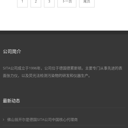
1
2
3
下一页
尾页
公司简介
SITA公司成立于1996年，公司位于德国德累斯顿。主要专门从事先进的表
面张力仪，以及荧光法检测污染物的研发和仪器生产。
最新动态
佛山翁开尔是德国SITA公司中国核心代理商