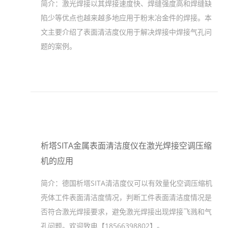
简介：
激光焊接以其焊接速度快、焊缝强度高和焊缝缺
陷少等优点也越来越多地应用于粉末冶金件的焊接。本
文主要介绍了表面清洁度仪用于解决焊接中焊接气孔问
题的案例。
析塔SITA金属表面清洁度仪在激光焊接空调压缩
机的应用
简介：
德国析塔SITA清洁度仪可以有效量化空调压缩机
壳体工件表面清洁度情况，判断工件表面清洁度情况是
否符合激光焊接要求，避免激光焊接出现焊接飞溅和气
孔问题。欢迎致电【18566398802】。