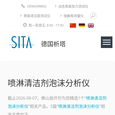
18566398802
动态表面张力测试仪
表面清洁度测试仪
接触角测量仪
周一至周五: 8:30 - 17:30
德国析塔
仪器
喷淋清洁剂泡沫分析仪
应用实例
技术论文
截止2026-08-07，佛山翁开尔为您精选1个“
喷淋清洁剂
泡沫分析仪
”相关产品，5篇“
喷淋清洁剂泡沫分析仪
”相
免费测试
关文章如下。