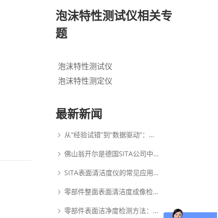
泡沫特性测试仪相关专
题
泡沫特性测试仪
泡沫特性测定仪
最新新闻
从“经验试错”到“数据驱动”：动态表面张力如何重塑PDLC涂布工艺逻辑
佛山翁开尔是德国SITA公司中国核心代理商
SITA表面清洁度仪的常见应用范围
零部件整面表面清洁度成像检测系统：析塔SITA FluoVision Qube
零部件表面洁净度检测方法：析塔清洁度检测仪