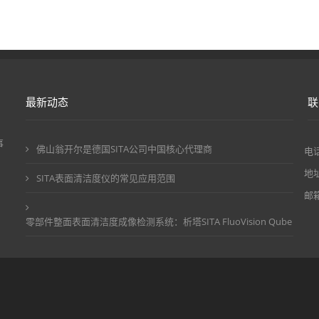
最新动态
联
事
佛山翁开尔是德国SITA公司中国核心代理商
电话
。
地
SITA表面清洁度仪的常见应用范围
邮箱
零部件整面表面清洁度成像检测系统：析塔SITA FluoVision Qube