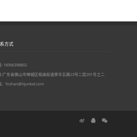
系方式
: 18566398802
址:广东省佛山市禅城区祖庙街道季华五路23号二层201号之二
：foshan@hjunkel.com