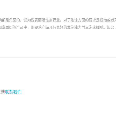
响都是负面的，譬如说表面活性剂行业，对于泡沫方面的要求是低泡或者无
和洗面奶等产品中，则要求产品具有良好的发泡能力而且泡沫细腻。因此
章请
联系我们