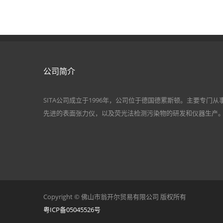
公司简介
SITA公司成立于1996年，公司位于德国德累斯顿。主要专门从
先进的表面张力仪，以及荧光法检测污染物的研发和仪器生产
Copyright © 佛山市翁开尔贸易有限公司 版权所有
粤ICP备05045526号