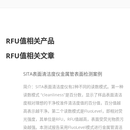
了解SITA
视频
RFU值相关产品
联系
RFU值相关文章
SITA表面清洁度仪金属管表面检测案例
简介：
SITA表面清洁度仪有2种不同的读数模式。第一种
读数模式 “cleanliness”是百分数，显示了样品表面清洁
度相对理想的干净校准件清洁度值的百分值，百分值越
高表示越干净。第二个读数模式是FluoLevel，即相对荧
光强度，其单位是RFU，RFU值越高，表面受荧光物质污
染越强。本测试报告采用FluoLevel模式进行金属管清洁