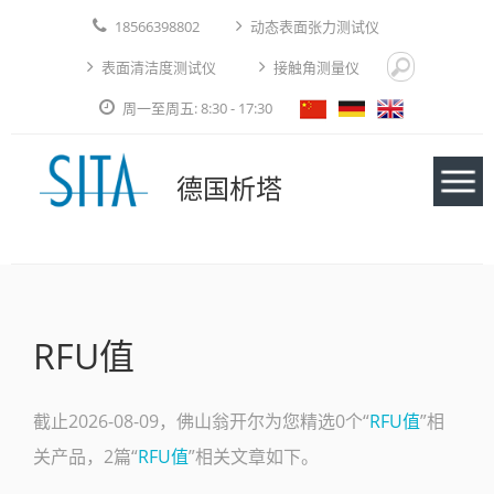
18566398802
动态表面张力测试仪
表面清洁度测试仪
接触角测量仪
周一至周五: 8:30 - 17:30
德国析塔
仪器
RFU值
应用实例
技术论文
截止2026-08-09，佛山翁开尔为您精选0个“
RFU值
”相
关产品，2篇“
RFU值
”相关文章如下。
免费测试