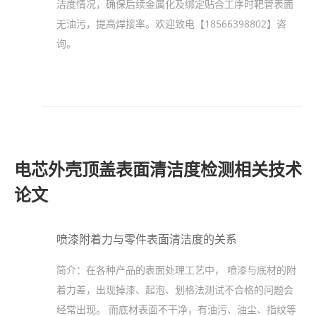
洁度情况，确保后续金属化及绑定贴合工序时靶管表面
无油污，提高焊接率。欢迎致电【18566398802】咨
询。
电芯外壳顶盖表面清洁度检测相关技术
论文
喷漆附着力与零件表面清洁度的关系
简介：
在各种产品的表面处理工艺中， 喷漆与底材的附
着力差，出现掉漆、起泡、划格法测试不合格的问题会
经常出现。 而底材表面不干净，有油污、油尘、指纹等