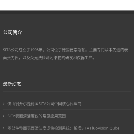
公司简介
SITA公司成立于1996年，公司位于德国德累斯顿。主要专门从事先进的表
面张力仪，以及荧光法检测污染物的研发和仪器生产。
最新动态
佛山翁开尔是德国SITA公司中国核心代理商
SITA表面清洁度仪的常见应用范围
零部件整面表面清洁度成像检测系统：析塔SITA FluoVision Qube